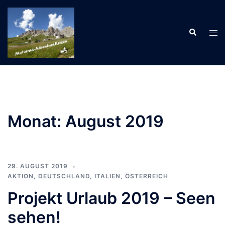
Zum
Inhalt
Suche
springen
Men
ums
Monat:
August 2019
29. AUGUST 2019
AKTION
,
DEUTSCHLAND
,
ITALIEN
,
ÖSTERREICH
Projekt Urlaub 2019 – Seen
sehen!