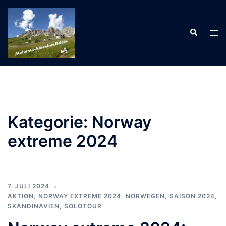
Zum
Inhalt
Suche
springen
Men
ums
Kategorie:
Norway
extreme 2024
7. JULI 2024
AKTION
,
NORWAY EXTREME 2024
,
NORWEGEN
,
SAISON 2024
,
SKANDINAVIEN
,
SOLOTOUR