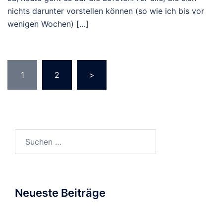
nichts darunter vorstellen können (so wie ich bis vor
wenigen Wochen) […]
Seitennummerierung
1
2
>
der
Beiträge
Suchen
nach:
Neueste Beiträge