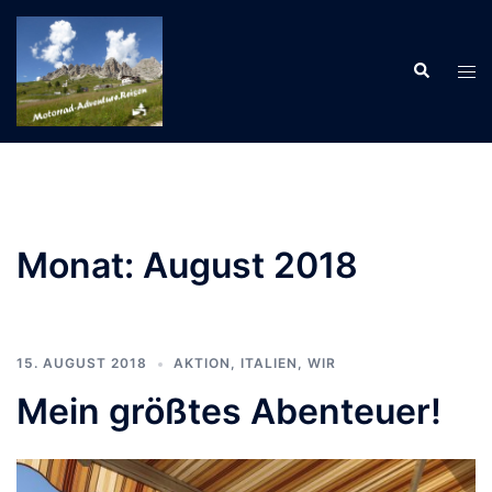
Zum
Inhalt
Suche
springen
Men
ums
Monat:
August 2018
15. AUGUST 2018
AKTION
,
ITALIEN
,
WIR
Mein größtes Abenteuer!