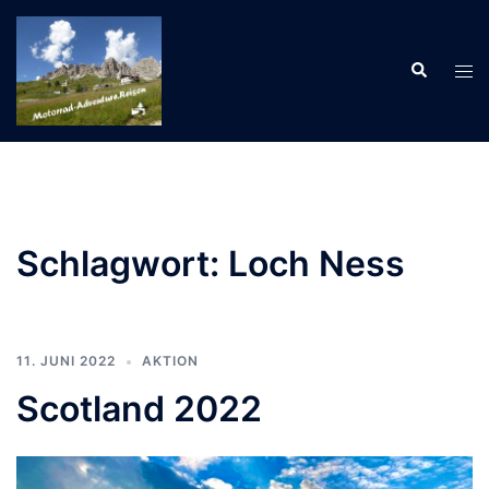
Zum
Inhalt
Suche
springen
Men
ums
Schlagwort:
Loch Ness
11. JUNI 2022
AKTION
Scotland 2022