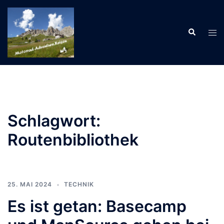
Zum
Inhalt
Suche
springen
Men
ums
Schlagwort:
Routenbibliothek
25. MAI 2024
TECHNIK
Es ist getan: Basecamp