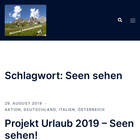
Zum
Inhalt
Suche
springen
Men
ums
Schlagwort:
Seen sehen
29. AUGUST 2019
AKTION
,
DEUTSCHLAND
,
ITALIEN
,
ÖSTERREICH
Projekt Urlaub 2019 – Seen
sehen!