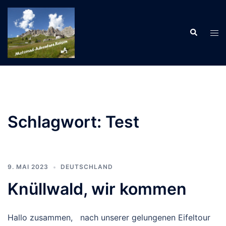
Zum
Inhalt
Suche
springen
Men
ums
Schlagwort:
Test
9. MAI 2023
DEUTSCHLAND
Knüllwald, wir kommen
Hallo zusammen, nach unserer gelungenen Eifeltour