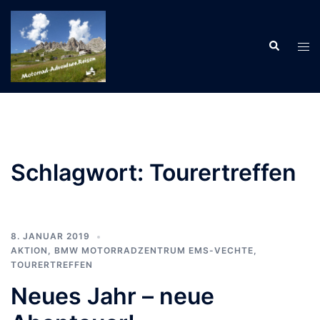
Zum
Inhalt
Suche
springen
Men
ums
Schlagwort:
Tourertreffen
8. JANUAR 2019
AKTION
,
BMW MOTORRADZENTRUM EMS-VECHTE
,
TOURERTREFFEN
Neues Jahr – neue