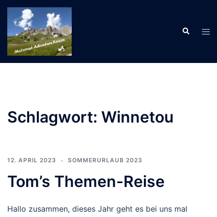
Zum
Inhalt
Suche
springen
Men
ums
Schlagwort:
Winnetou
12. APRIL 2023
SOMMERURLAUB 2023
Tom’s Themen-Reise
Hallo zusammen, dieses Jahr geht es bei uns mal