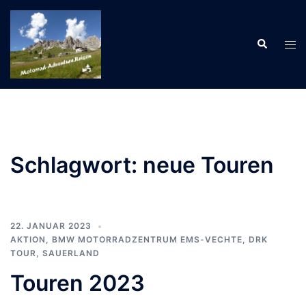
Zum
Inhalt
Suche
springen
Men
ums
Schlagwort:
neue Touren
22. JANUAR 2023
AKTION
,
BMW MOTORRADZENTRUM EMS-VECHTE
,
DRK
TOUR
,
SAUERLAND
Touren 2023