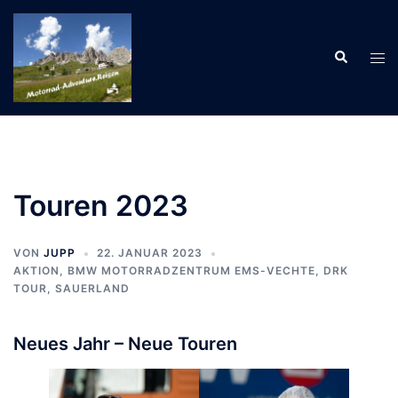
Zum
Inhalt
Suche
springen
Men
ums
Touren 2023
VON
JUPP
22. JANUAR 2023
AKTION
,
BMW MOTORRADZENTRUM EMS-VECHTE
,
DRK
TOUR
,
SAUERLAND
Neues Jahr – Neue Touren