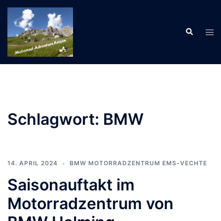
Zum
Inhalt
Suche
springen
Men
ums
Schlagwort:
BMW
14. APRIL 2024
BMW MOTORRADZENTRUM EMS-VECHTE
Saisonauftakt im
Motorradzentrum von