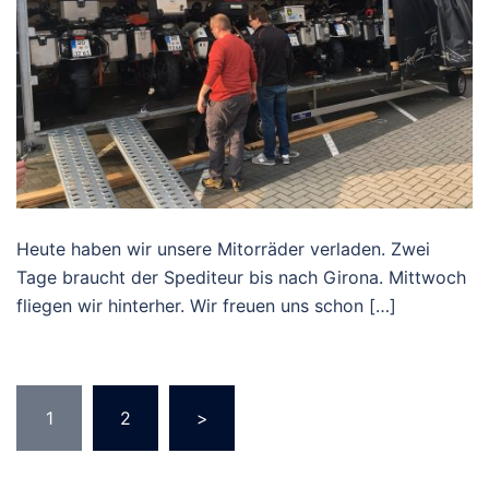
Heute haben wir unsere Mitorräder verladen. Zwei
Tage braucht der Spediteur bis nach Girona. Mittwoch
fliegen wir hinterher. Wir freuen uns schon […]
Seitennummerierung
1
2
>
der
Beiträge